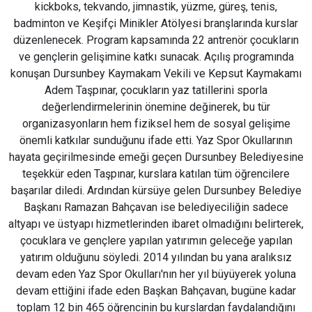
kickboks, tekvando, jimnastik, yüzme, güreş, tenis,
badminton ve Keşifçi Minikler Atölyesi branşlarında kurslar
düzenlenecek. Program kapsamında 22 antrenör çocukların
ve gençlerin gelişimine katkı sunacak. Açılış programında
konuşan Dursunbey Kaymakam Vekili ve Kepsut Kaymakamı
Adem Taşpınar, çocukların yaz tatillerini sporla
değerlendirmelerinin önemine değinerek, bu tür
organizasyonların hem fiziksel hem de sosyal gelişime
önemli katkılar sunduğunu ifade etti. Yaz Spor Okullarının
hayata geçirilmesinde emeği geçen Dursunbey Belediyesine
teşekkür eden Taşpınar, kurslara katılan tüm öğrencilere
başarılar diledi. Ardından kürsüye gelen Dursunbey Belediye
Başkanı Ramazan Bahçavan ise belediyeciliğin sadece
altyapı ve üstyapı hizmetlerinden ibaret olmadığını belirterek,
çocuklara ve gençlere yapılan yatırımın geleceğe yapılan
yatırım olduğunu söyledi. 2014 yılından bu yana aralıksız
devam eden Yaz Spor Okulları'nın her yıl büyüyerek yoluna
devam ettiğini ifade eden Başkan Bahçavan, bugüne kadar
toplam 12 bin 465 öğrencinin bu kurslardan faydalandığını